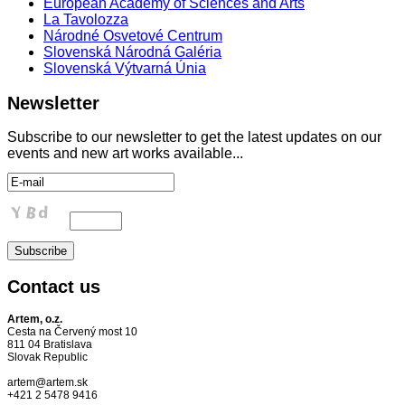
European Academy of Sciences and Arts
La Tavolozza
Národné Osvetové Centrum
Slovenská Národná Galéria
Slovenská Výtvarná Únia
Newsletter
Subscribe to our newsletter to get the latest updates on our
events and new art works available...
Contact
us
Artem, o.z.
Cesta na Červený most 10
811 04 Bratislava
Slovak Republic
artem@artem.sk
+421 2 5478 9416