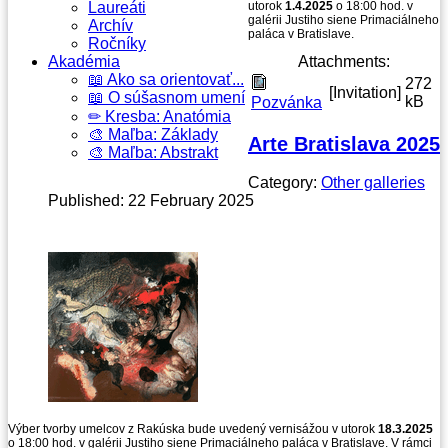
Laureáti
utorok
1.4.2025
o 18:00 hod. v
galérii Justiho siene Primaciálneho
Archív
paláca v Bratislave.
Ročníky
Akadémia
Attachments:
📖 Ako sa orientovať...
272
[Invitation]
📖 O súšasnom umení
kB
Pozvánka
✏ Kresba: Anatómia
🎨 Maľba: Základy
Arte Bratislava 2025
🎨 Maľba: Abstrakt
Category:
Other galleries
Published: 22 February 2025
Výber tvorby umelcov z Rakúska bude uvedený vernisážou v utorok
18.3.2025
o 18:00 hod. v galérii Justiho siene Primaciálneho paláca v Bratislave. V rámci