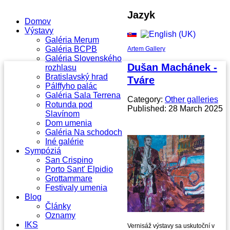
Jazyk
Domov
Výstavy
Galéria Merum
Galéria BCPB
Artem Gallery
Galéria Slovenského
Dušan Machánek -
rozhlasu
Bratislavský hrad
Tváre
Pálffyho palác
Galéria Sala Terrena
Category:
Other galleries
Rotunda pod
Published: 28 March 2025
Slavínom
Dom umenia
Galéria Na schodoch
Iné galérie
Sympóziá
San Crispino
Porto Sant' Elpidio
Grottammare
Festivaly umenia
Blog
Články
Oznamy
IKS
Vernisáž výstavy sa uskutoční v