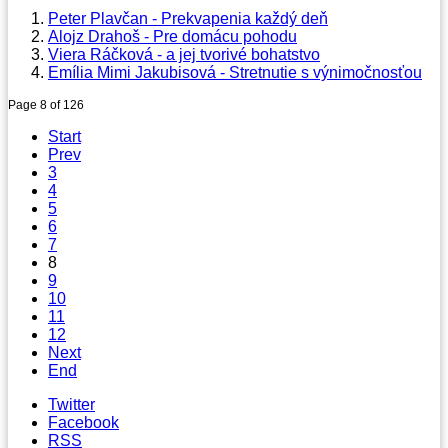
Peter Plavčan - Prekvapenia každý deň
Alojz Drahoš - Pre domácu pohodu
Viera Ráčková - a jej tvorivé bohatstvo
Emília Mimi Jakubisová - Stretnutie s výnimočnosťou
Page 8 of 126
Start
Prev
3
4
5
6
7
8
9
10
11
12
Next
End
Twitter
Facebook
RSS