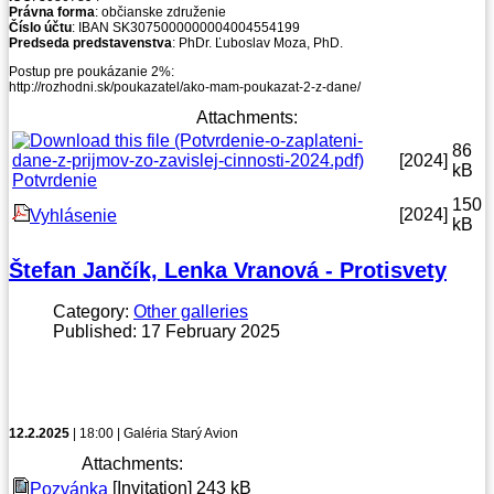
Právna forma
: občianske združenie
Číslo účtu
: IBAN SK3075000000004004554199
Predseda predstavenstva
: PhDr. Ľuboslav Moza, PhD.
Postup pre poukázanie 2%:
http://rozhodni.sk/poukazatel/ako-mam-poukazat-2-z-dane/
Attachments:
86
[2024]
kB
Potvrdenie
150
[2024]
Vyhlásenie
kB
Štefan Jančík, Lenka Vranová - Protisvety
Category:
Other galleries
Published: 17 February 2025
12.2.2025
| 18:00 | Galéria Starý Avion
Attachments:
[Invitation]
243 kB
Pozvánka