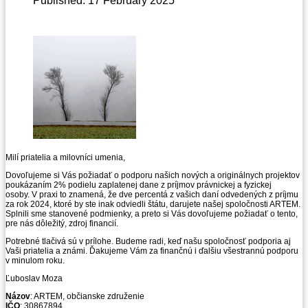
Published: 17 February 2025
Milí priatelia a milovníci umenia,
Dovoľujeme si Vás požiadať o podporu našich nových a originálnych projektov
poukázaním 2% podielu zaplatenej dane z príjmov právnickej a fyzickej
osoby. V praxi to znamená, že dve percentá z vašich daní odvedených z príjmu
za rok 2024, ktoré by ste inak odviedli štátu, darujete našej spoločnosti ARTEM.
Splnili sme stanovené podmienky, a preto si Vás dovoľujeme požiadať o tento,
pre nás dôležitý, zdroj financií.
Potrebné tlačivá sú v prílohe. Budeme radi, keď našu spoločnosť podporia aj
Vaši priatelia a známi. Ďakujeme Vám za finančnú i ďalšiu všestrannú podporu
v minulom roku.
Ľuboslav Moza
Názov
: ARTEM, občianske združenie
IČO
: 30867894