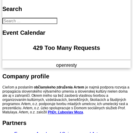
Search
Event
Calendar
429 Too Many Requests
openresty
Company
profile
Cieľom a poslaním
občianskeho združenia Artem
je najmä podpora rozvoja a
propagácia slovenského výtvarného umenia a slovenskej kultúry nielen doma
ale aj v zahraničí. Okrem iného sa tiež zaoberá vlastnou tvorbou a
organizovaním kultúrnych, vzdelávacích, benefičných, školiacich a študijných
programov. Artem, o.z. podporuje tvorbu mladých umelcov, ich umelecký rast a
prezentáciu. Artem, o.z. úzko spolupracuje s Domom sociálnych služieb Prof.
Matulaya. Artem, o.z. založil
PhDr. Ľuboslav Moza
.
Partners