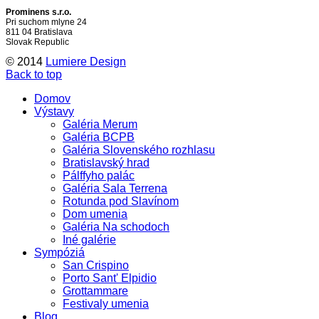
Prominens s.r.o.
Pri suchom mlyne 24
811 04 Bratislava
Slovak Republic
© 2014
Lumiere Design
Back to top
Domov
Výstavy
Galéria Merum
Galéria BCPB
Galéria Slovenského rozhlasu
Bratislavský hrad
Pálffyho palác
Galéria Sala Terrena
Rotunda pod Slavínom
Dom umenia
Galéria Na schodoch
Iné galérie
Sympóziá
San Crispino
Porto Sant' Elpidio
Grottammare
Festivaly umenia
Blog