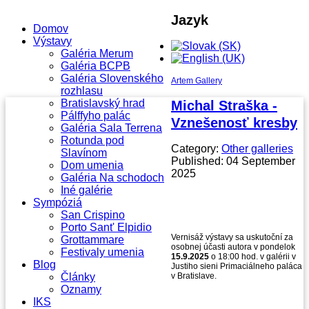
Jazyk
Domov
Výstavy
Galéria Merum
Galéria BCPB
Galéria Slovenského
Artem Gallery
rozhlasu
Bratislavský hrad
Michal Straška -
Pálffyho palác
Vznešenosť kresby
Galéria Sala Terrena
Rotunda pod
Category:
Other galleries
Slavínom
Published: 04 September
Dom umenia
2025
Galéria Na schodoch
Iné galérie
Sympóziá
San Crispino
Porto Sant' Elpidio
Vernisáž výstavy sa uskutoční za
Grottammare
osobnej účasti autora v pondelok
Festivaly umenia
15.9.2025
o 18:00 hod. v galérii v
Blog
Justiho sieni Primaciálneho paláca
Články
v Bratislave.
Oznamy
IKS