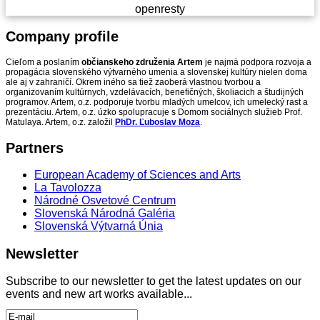
openresty
Company
profile
Cieľom a poslaním
občianskeho združenia Artem
je najmä podpora rozvoja a
propagácia slovenského výtvarného umenia a slovenskej kultúry nielen doma
ale aj v zahraničí. Okrem iného sa tiež zaoberá vlastnou tvorbou a
organizovaním kultúrnych, vzdelávacích, benefičných, školiacich a študijných
programov. Artem, o.z. podporuje tvorbu mladých umelcov, ich umelecký rast a
prezentáciu. Artem, o.z. úzko spolupracuje s Domom sociálnych služieb Prof.
Matulaya. Artem, o.z. založil
PhDr. Ľuboslav Moza
.
Partners
European Academy of Sciences and Arts
La Tavolozza
Národné Osvetové Centrum
Slovenská Národná Galéria
Slovenská Výtvarná Únia
Newsletter
Subscribe to our newsletter to get the latest updates on our
events and new art works available...