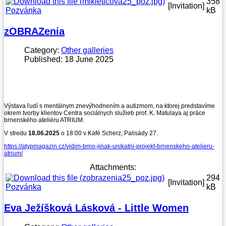
358
[Invitation]
Pozvánka
kB
zOBRAZenia
Category:
Other galleries
Published: 18 June 2025
Výstava ľudí s mentálnym znevýhodnením a autizmom, na ktorej predstavíme
okrem tvorby klientov Centra sociálnych služieb prof. K. Matulaya aj práce
brnenského ateliéru ATRIUM.
V stredu
18.06.2025
o 18:00 v Kafé Scherz, Palisády 27.
https://atypmagazin.cz/vidim-brno-jinak-unikatni-projekt-brnenskeho-atelieru-
atrium/
Attachments:
294
[Invitation]
Pozvánka
kB
Eva Ježíšková Lásková - Little Women