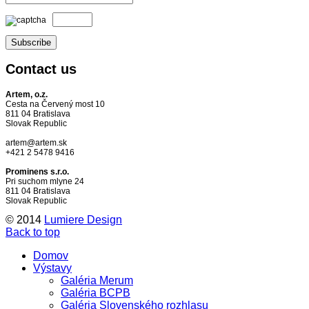
Contact
us
Artem, o.z.
Cesta na Červený most 10
811 04 Bratislava
Slovak Republic
artem@artem.sk
+421 2 5478 9416
Prominens s.r.o.
Pri suchom mlyne 24
811 04 Bratislava
Slovak Republic
© 2014
Lumiere Design
Back to top
Domov
Výstavy
Galéria Merum
Galéria BCPB
Galéria Slovenského rozhlasu