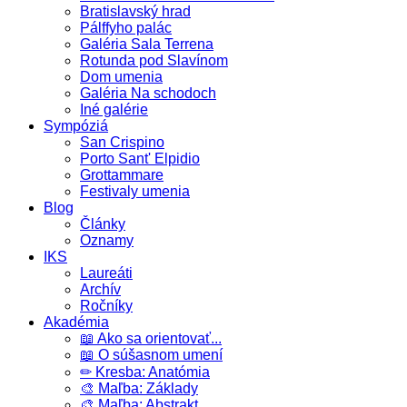
Bratislavský hrad
Pálffyho palác
Galéria Sala Terrena
Rotunda pod Slavínom
Dom umenia
Galéria Na schodoch
Iné galérie
Sympóziá
San Crispino
Porto Sant' Elpidio
Grottammare
Festivaly umenia
Blog
Články
Oznamy
IKS
Laureáti
Archív
Ročníky
Akadémia
📖 Ako sa orientovať...
📖 O súšasnom umení
✏ Kresba: Anatómia
🎨 Maľba: Základy
🎨 Maľba: Abstrakt