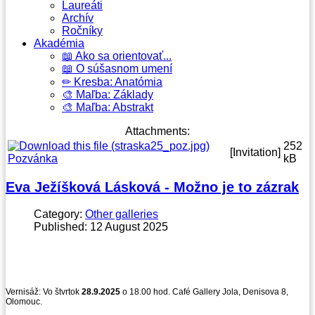
Laureáti
Archív
Ročníky
Akadémia
📖 Ako sa orientovať...
📖 O súšasnom umení
✏ Kresba: Anatómia
🎨 Maľba: Základy
🎨 Maľba: Abstrakt
Attachments:
252
[Invitation]
Pozvánka
kB
Eva Ježíšková Lásková - Možno je to zázrak
Category:
Other galleries
Published: 12 August 2025
Vernisáž: Vo štvrtok
28.9.2025
o 18.00 hod. Café Gallery Jola, Denisova 8,
Olomouc.