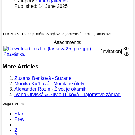
Category:
Other galleries
Published: 14 June 2025
11.6.2025
| 18:00 | Galéria Starý Avion, Americké nám. 1, Bratislava
Attachments:
80
[Invitation]
Pozvánka
kB
More Articles ...
Zuzana Benková - Suzane
Monika Kuľhavá - Monikine úlety
Alexander Rozin - Život je okamih
Ivana Orviská & Silvia Hílková - Tajomstvo záhrad
Page 6 of 126
Start
Prev
1
2