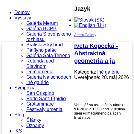
Jazyk
Domov
Výstavy
Galéria Merum
Galéria BCPB
Galéria Slovenského
Artem Gallery
rozhlasu
Bratislavský hrad
Iveta Kopecká -
Pálffyho palác
Abstraktná
Galéria Sala Terrena
geometria a ja
Rotunda pod
Slavínom
Dom umenia
Kategória:
Iné galérie
Galéria Na schodoch
Uverejnené: 28. máj 2026
Iné galérie
Sympóziá
San Crispino
Porto Sant' Elpidio
Grottammare
Vernisáž sa uskutoční v utorok
Festivaly umenia
9.6.2026
o 18:00 hod. v Justiho
sieni Primaciálneho paláca v
Blog
Bratislave.
Články
Oznamy
IKS