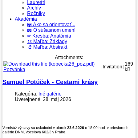
Laureáti
Archív
Ročníky
Akadémia
📖 Ako sa orientovať...
📖 O súšasnom umení
✏ Kresba: Anatómia
🎨 Maľba: Základy
🎨 Maľba: Abstrakt
Attachments:
169
[Invitation]
Pozvánka
kB
Samuel Potúček - Cestami krásy
Kategória:
Iné galérie
Uverejnené: 28. máj 2026
Vernisáž výstavy sa uskutoční v utorok
23.6.2026
o 18:00 hod. v priestoroch
galérie DNM, Vocelova 602/3 v Prahe.