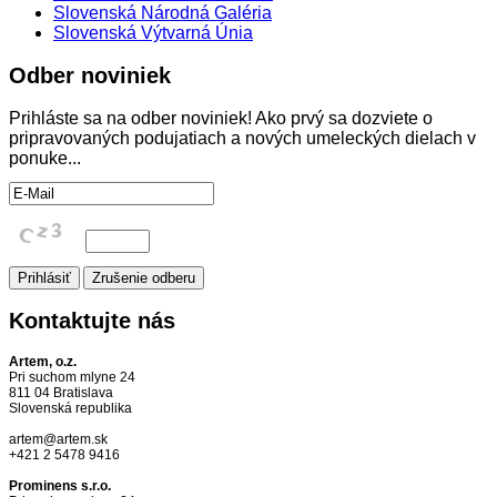
Slovenská Národná Galéria
Slovenská Výtvarná Únia
Odber
noviniek
Prihláste sa na odber noviniek! Ako prvý sa dozviete o
pripravovaných podujatiach a nových umeleckých dielach v
ponuke...
Kontaktujte
nás
Artem, o.z.
Pri suchom mlyne 24
811 04 Bratislava
Slovenská republika
artem@artem.sk
+421 2 5478 9416
Prominens s.r.o.