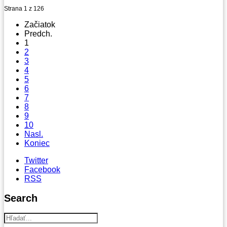
Strana 1 z 126
Začiatok
Predch.
1
2
3
4
5
6
7
8
9
10
Nasl.
Koniec
Twitter
Facebook
RSS
Search