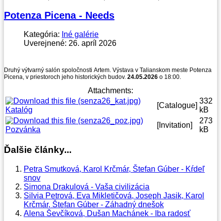
Potenza Picena - Needs
Kategória:
Iné galérie
Uverejnené: 26. apríl 2026
Druhý výtvarný salón spoločnosti Artem. Výstava v Talianskom meste Potenza
Picena, v priestoroch jeho historických budov.
24.05.2026
o 18:00.
Attachments:
332
[Catalogue]
Katalóg
kB
273
[Invitation]
Pozvánka
kB
Ďalšie články...
Petra Smutková, Karol Krčmár, Štefan Gúber - Kŕdeľ
snov
Simona Drakulová - Vaša civilizácia
Silvia Petrová, Eva Mikletičová, Joseph Jasik, Karol
Krčmár, Štefan Gúber - Záhadný dnešok
Alena Ševčíková, Dušan Machánek - Iba radosť