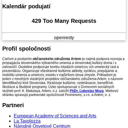
Kalendár
podujatí
429 Too Many Requests
openresty
Profil
spoločnosti
Cieľom a poslaním
občianskeho združenia Artem
je najmä podpora rozvoja a
propagácia slovenského výtvarného umenia a slovenskej kultúry doma i v
zahraničí. Osobitne podporuje tvorbu mladých umelcov, ich umelecký rast a
prezentáciu. Organizuje všestranné kultúrne aktivity, syntézu, prepájanie a
mobilitu umenia a umelcov, osvetu v najširšom slova zmysle. Príkladom je
jeden z mnohých vlastných projektov občianskeho združenia Artem, s názvom
Identifikačný kód Slovenska. Realizuje kultúrne, vzdelávacie, benefičné,
školiace a študijné programy. Úzko spolupracuje s Domovom sociálnych
služieb prof. K. Matulaya. Artem, o.z. založil
PhDr. Ľuboslav Moza
. Webovú
stránku spravujú partnerské spoločnosti Prominens, s.r.o. a Artem, o. z.
Partneri
European Academy of Sciences and Arts
La Tavolozza
Národné Osvetové Centrum