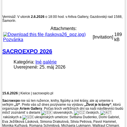
Vernisáž: V utorok
2.6.2026
o 18:00 hod. v Artiva Gallery, Gazdovský rad 1588,
Šamorín.
Attachments:
189
[Invitation]
Pozvánka
kB
SACROEXPO 2026
Kategória:
Iné galérie
Uverejnené: 25. máj 2026
15.6.2026
| Kielce | sacroexplo.pl
Sacroexpo
nie sú len ružence, knihy, figúrky a iné krásy, ale aj umenie s
veľkým
„U“
. Preto vás už dnes pozývame na výstavu
„Život je krásny“
, ktorú
organizuje
Artem Gallery
. Počas troch veľtržných dní sa naši návštevníci budú
môcť zoznámiť s dielami
slovenských,
českých,
rakúskych a
ukrajinských umelcov: Svitlana Dudenko, Domi Gabriel,
Eva Ježíšková Lásková, Simona Drakulová, Silvia Petrova, Pavol Hammel,
Monika Kuľhavá, Romana Schmitová, Michaela Lukmann, Waltraut Chimani.