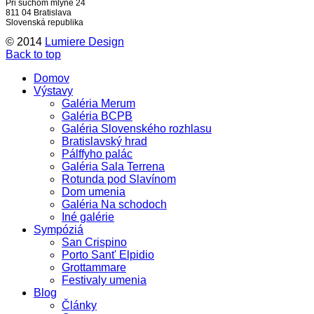
Pri suchom mlyne 24
811 04 Bratislava
Slovenská republika
© 2014
Lumiere Design
Back to top
Domov
Výstavy
Galéria Merum
Galéria BCPB
Galéria Slovenského rozhlasu
Bratislavský hrad
Pálffyho palác
Galéria Sala Terrena
Rotunda pod Slavínom
Dom umenia
Galéria Na schodoch
Iné galérie
Sympóziá
San Crispino
Porto Sant' Elpidio
Grottammare
Festivaly umenia
Blog
Články