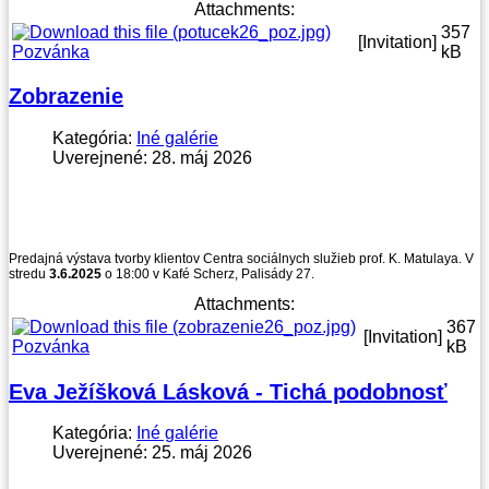
Attachments:
357
[Invitation]
Pozvánka
kB
Zobrazenie
Kategória:
Iné galérie
Uverejnené: 28. máj 2026
Predajná výstava tvorby klientov Centra sociálnych služieb prof. K. Matulaya. V
stredu
3.6.2025
o 18:00 v Kafé Scherz, Palisády 27.
Attachments:
367
[Invitation]
Pozvánka
kB
Eva Ježíšková Lásková - Tichá podobnosť
Kategória:
Iné galérie
Uverejnené: 25. máj 2026