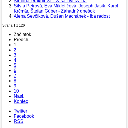
Simona Drakulová - Vaša civilizácia
Silvia Petrová, Eva Mikletičová, Joseph Jasik, Karol
Krčmár, Štefan Gúber - Záhadný dnešok
Alena Ševčíková, Dušan Machánek - Iba radosť
Strana 1 z 126
Začiatok
Predch.
1
2
3
4
5
6
7
8
9
10
Nasl.
Koniec
Twitter
Facebook
RSS