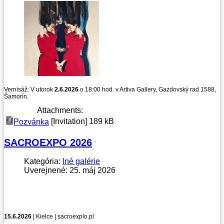
Vernisáž: V utorok
2.6.2026
o 18:00 hod. v Artiva Gallery, Gazdovský rad 1588,
Šamorín.
Attachments:
[Invitation]
189 kB
Pozvánka
SACROEXPO 2026
Kategória:
Iné galérie
Uverejnené: 25. máj 2026
15.6.2026
| Kielce | sacroexplo.pl