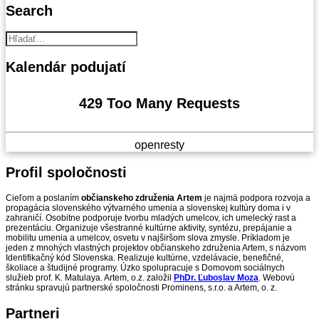
Search
Kalendár
podujatí
429 Too Many Requests
openresty
Profil
spoločnosti
Cieľom a poslaním
občianskeho združenia Artem
je najmä podpora rozvoja a
propagácia slovenského výtvarného umenia a slovenskej kultúry doma i v
zahraničí. Osobitne podporuje tvorbu mladých umelcov, ich umelecký rast a
prezentáciu. Organizuje všestranné kultúrne aktivity, syntézu, prepájanie a
mobilitu umenia a umelcov, osvetu v najširšom slova zmysle. Príkladom je
jeden z mnohých vlastných projektov občianskeho združenia Artem, s názvom
Identifikačný kód Slovenska. Realizuje kultúrne, vzdelávacie, benefičné,
školiace a študijné programy. Úzko spolupracuje s Domovom sociálnych
služieb prof. K. Matulaya. Artem, o.z. založil
PhDr. Ľuboslav Moza
. Webovú
stránku spravujú partnerské spoločnosti Prominens, s.r.o. a Artem, o. z.
Partneri