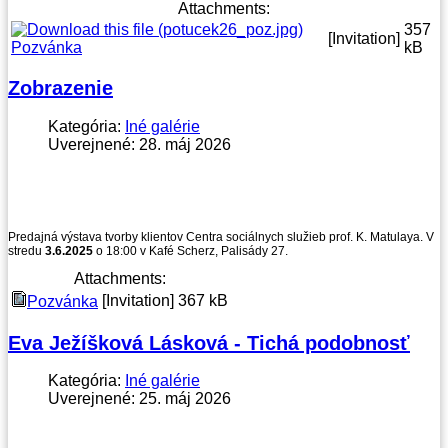
Attachments:
357
[Invitation]
Pozvánka
kB
Zobrazenie
Kategória:
Iné galérie
Uverejnené: 28. máj 2026
Predajná výstava tvorby klientov Centra sociálnych služieb prof. K. Matulaya. V
stredu
3.6.2025
o 18:00 v Kafé Scherz, Palisády 27.
Attachments:
[Invitation]
367 kB
Pozvánka
Eva Ježíšková Lásková - Tichá podobnosť
Kategória:
Iné galérie
Uverejnené: 25. máj 2026