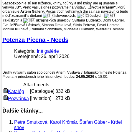
Sacroexpo
nie sú len ružence, knihy, figúrky a iné krásy, ale aj umenie s
veľkým
„U“
. Preto vás už dnes pozývame na výstavu
„Život je krásny“
, ktorú
organizuje
Artem Gallery
. Počas troch veľtržných dní sa naši návštevníci budú
môcť zoznámiť s dielami
slovenských,
českých,
rakúskych a
ukrajinských umelcov: Svitlana Dudenko, Domi Gabriel,
Eva Ježíšková Lásková, Simona Drakulová, Silvia Petrova, Pavol Hammel,
Monika Kuľhavá, Romana Schmitová, Michaela Lukmann, Waltraut Chimani.
Potenza Picena - Needs
Kategória:
Iné galérie
Uverejnené: 26. apríl 2026
Druhý výtvarný salón spoločnosti Artem. Výstava v Talianskom meste Potenza
Picena, v priestoroch jeho historických budov.
24.05.2026
o 18:00.
Attachments:
[Catalogue]
332 kB
Katalóg
[Invitation]
273 kB
Pozvánka
Ďalšie články...
Petra Smutková, Karol Krčmár, Štefan Gúber - Kŕdeľ
snov