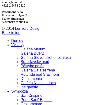
artem@artem.sk
+421 2 5478 9416
Prominens s.r.o.
Pri suchom mlyne 24
811 04 Bratislava
Slovenská republika
© 2014
Lumiere Design
Back to top
Domov
Výstavy
Galéria Merum
Galéria BCPB
Galéria Slovenského rozhlasu
Bratislavský hrad
Pálffyho palác
Galéria Sala Terrena
Rotunda pod Slavínom
Dom umenia
Galéria Na schodoch
Iné galérie
Sympóziá
San Crispino
Porto Sant' Elpidio
Grottammare