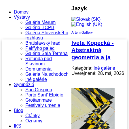
Jazyk
Domov
Výstavy
Galéria Merum
Galéria BCPB
Galéria Slovenského
Artem Gallery
rozhlasu
Iveta Kopecká -
Bratislavský hrad
Pálffyho palác
Abstraktná
Galéria Sala Terrena
geometria a ja
Rotunda pod
Slavínom
Kategória:
Iné galérie
Dom umenia
Uverejnené: 28. máj 2026
Galéria Na schodoch
Iné galérie
Sympóziá
San Crispino
Porto Sant' Elpidio
Grottammare
Festivaly umenia
Blog
Články
Oznamy
IKS