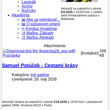
Laureáti
Archív
Vernisáž sa uskutoční v utorok
Ročníky
9.6.2026
o 18:00 hod. v Justiho
Akadémia
sieni Primaciálneho paláca v
Bratislave.
📖 Ako sa orientovať...
📖 O súšasnom umení
✏ Kresba: Anatómia
🎨 Maľba: Základy
🎨 Maľba: Abstrakt
Attachments:
169
[Invitation]
Pozvánka
kB
Samuel Potúček - Cestami krásy
Kategória:
Iné galérie
Uverejnené: 28. máj 2026
Vernisáž výstavy sa uskutoční v utorok
23.6.2026
o 18:00 hod. v priestoroch
galérie DNM, Vocelova 602/3 v Prahe.