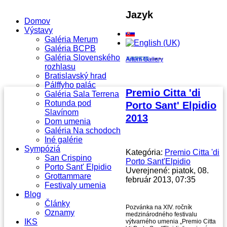
Jazyk
Domov
Výstavy
Galéria Merum
Galéria BCPB
Galéria Slovenského
Artem Gallery
rozhlasu
Bratislavský hrad
Pálffyho palác
Premio Citta 'di
Galéria Sala Terrena
Rotunda pod
Porto Sant' Elpidio
Slavínom
2013
Dom umenia
Galéria Na schodoch
Iné galérie
Sympóziá
Kategória:
Premio Citta 'di
San Crispino
Porto Sant'Elpidio
Porto Sant' Elpidio
Uverejnené: piatok, 08.
Grottammare
február 2013, 07:35
Festivaly umenia
Blog
Články
Pozvánka na XIV. ročník
Oznamy
medzinárodného festivalu
IKS
výtvarného umenia „Premio Citta