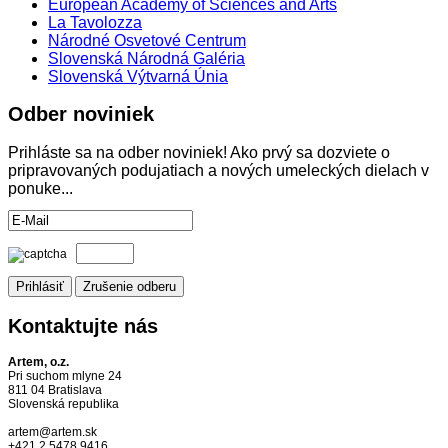
European Academy of Sciences and Arts
La Tavolozza
Národné Osvetové Centrum
Slovenská Národná Galéria
Slovenská Výtvarná Únia
Odber
noviniek
Prihláste sa na odber noviniek! Ako prvý sa dozviete o
pripravovaných podujatiach a nových umeleckých dielach v
ponuke...
Kontaktujte
nás
Artem, o.z.
Pri suchom mlyne 24
811 04 Bratislava
Slovenská republika
artem@artem.sk
+421 2 5478 9416