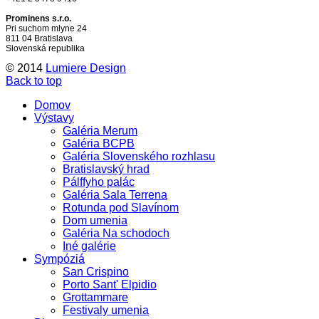
Prominens s.r.o.
Pri suchom mlyne 24
811 04 Bratislava
Slovenská republika
© 2014
Lumiere Design
Back to top
Domov
Výstavy
Galéria Merum
Galéria BCPB
Galéria Slovenského rozhlasu
Bratislavský hrad
Pálffyho palác
Galéria Sala Terrena
Rotunda pod Slavínom
Dom umenia
Galéria Na schodoch
Iné galérie
Sympóziá
San Crispino
Porto Sant' Elpidio
Grottammare
Festivaly umenia