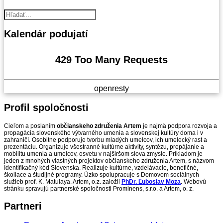
Kalendár
podujatí
429 Too Many Requests
openresty
Profil
spoločnosti
Cieľom a poslaním
občianskeho združenia Artem
je najmä podpora rozvoja a
propagácia slovenského výtvarného umenia a slovenskej kultúry doma i v
zahraničí. Osobitne podporuje tvorbu mladých umelcov, ich umelecký rast a
prezentáciu. Organizuje všestranné kultúrne aktivity, syntézu, prepájanie a
mobilitu umenia a umelcov, osvetu v najširšom slova zmysle. Príkladom je
jeden z mnohých vlastných projektov občianskeho združenia Artem, s názvom
Identifikačný kód Slovenska. Realizuje kultúrne, vzdelávacie, benefičné,
školiace a študijné programy. Úzko spolupracuje s Domovom sociálnych
služieb prof. K. Matulaya. Artem, o.z. založil
PhDr. Ľuboslav Moza
. Webovú
stránku spravujú partnerské spoločnosti Prominens, s.r.o. a Artem, o. z.
Partneri