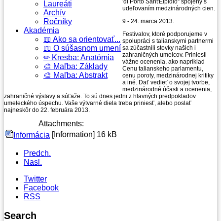
'di Porto Sant'Elpidio“ spojený s
Laureáti
udeľovaním medzinárodných cien.
Archív
Ročníky
9 - 24. marca 2013.
Akadémia
Festivalov, ktoré podporujeme v
📖 Ako sa orientovať...
spolupráci s talianskymi partnermi
📖 O súšasnom umení
sa zúčastnili stovky našich i
zahraničných umelcov. Priniesli
✏ Kresba: Anatómia
vážne ocenenia, ako napríklad
🎨 Maľba: Základy
Cenu talianskeho parlamentu,
🎨 Maľba: Abstrakt
cenu poroty, medzinárodnej kritiky
a iné. Dať vedieť o svojej tvorbe,
medzinárodné účasti a ocenenia,
zahraničné výstavy a súťaže. To sú dnes jedni z hlavných predpokladov
umeleckého úspechu. Vaše výtvarné diela treba priniesť, alebo poslať
najneskôr do 22. februára 2013.
Attachments:
[Information]
16 kB
Informácia
Predch.
Nasl.
Twitter
Facebook
RSS
Search