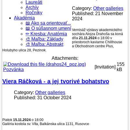
Laureáti
Archív
Category:
Other galleries
Ročníky
Published: 21 November
Akadémia
2024
📖 Ako sa orientovať...
📖 O súšasnom umení
Vernisáž výstavy akademického
✏ Kresba: Anatómia
sochára Alojza Drahoša sa koná
dňa
21.11.2024
o 18:00 v
🎨 Maľba: Základy
priestoroch kaviarne Chillhouse
🎨 Maľba: Abstrakt
a Obchodnom centre Plus,
Holubyho ulica 28, Pezinok.
Attachments:
155
[Invitation]
Pozvánka
kB
Viera Ráčková - a jej tvorivé bohatstvo
Category:
Other galleries
Published: 31 October 2024
Piatok
15.11.2024
o 18:00
Galéria kostola sv. Víta, Balkánska ulica 1131, Rusovce