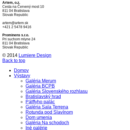
Artem, o.z.
Cesta na Červený most 10
811 04 Bratislava
Slovak Republic
artem@artem.sk
+421 2 5478 9416
Prominens s.r.o.
Pri suchom mlyne 24
811 04 Bratislava
Slovak Republic
© 2014
Lumiere Design
Back to top
Domov
Výstavy
Galéria Merum
Galéria BCPB
Galéria Slovenského rozhlasu
Bratislavský hrad
Pálffyho palác
Galéria Sala Terrena
Rotunda pod Slavínom
Dom umenia
Galéria Na schodoch
Iné galérie