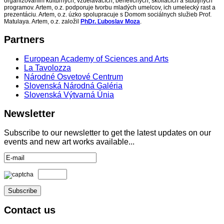
organizovaním kultúrnych, vzdelávacích, benefičných, školiacich a študijných
programov. Artem, o.z. podporuje tvorbu mladých umelcov, ich umelecký rast a
prezentáciu. Artem, o.z. úzko spolupracuje s Domom sociálnych služieb Prof.
Matulaya. Artem, o.z. založil
PhDr. Ľuboslav Moza
.
Partners
European Academy of Sciences and Arts
La Tavolozza
Národné Osvetové Centrum
Slovenská Národná Galéria
Slovenská Výtvarná Únia
Newsletter
Subscribe to our newsletter to get the latest updates on our
events and new art works available...
Contact
us