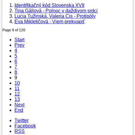
Identifikačný kód Slovenska XVII
Tina Gállová - Polnoc v daždivom srdci
Lucia Tužinská, Valeria Cis - Protipóly
Eva Mikletičová - Viem prekvapiť
Page 9 of 126
Start
Prev
4
5
6
7
8
9
10
11
12
13
Next
End
Twitter
Facebook
RSS