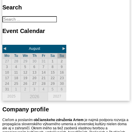
Search
Event
Calendar
◄
►
August
Mo
Tu
We
Th
Fr
Sa
Su
27
28
29
30
31
1
2
3
4
5
6
7
8
9
10
11
12
13
14
15
16
17
18
19
20
21
22
23
24
25
26
27
28
29
30
31
1
2
3
4
5
6
2026
2025
2027
Company
profile
Cieľom a poslaním
občianskeho združenia Artem
je najmä podpora rozvoja a
propagácia slovenského výtvarného umenia a slovenskej kultúry nielen doma
ale aj v zahraničí. Okrem iného sa tiež zaoberá vlastnou tvorbou a