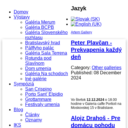
Jazyk
Domov
Výstavy
Galéria Merum
Galéria BCPB
Galéria Slovenského
Artem Gallery
rozhlasu
Peter Plavčan -
Bratislavský hrad
Pálffyho palác
Prekvapenia každý
Galéria Sala Terrena
deň
Rotunda pod
Slavínom
Category:
Other galleries
Dom umenia
Published: 08 December
Galéria Na schodoch
2024
Iné galérie
Sympóziá
San Crispino
Porto Sant' Elpidio
Grottammare
Vo štvrtok
12.12.2024
o 18.00
hodine v Galeria caffe Portioli na
Festivaly umenia
Moskovskej 15 v Bratislave.
Blog
Články
Alojz Drahoš - Pre
Oznamy
domácu pohodu
IKS