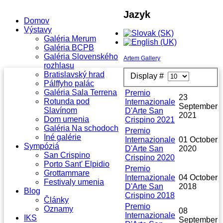
Jazyk
Domov
Výstavy
Galéria Merum
Galéria BCPB
Galéria Slovenského
Artem Gallery
rozhlasu
Bratislavský hrad
Display #
Pálffyho palác
Galéria Sala Terrena
Premio
23
Rotunda pod
Internazionale
September
Slavínom
D'Arte San
2021
Dom umenia
Crispino 2021
Galéria Na schodoch
Premio
Iné galérie
Internazionale
01 October
Sympóziá
D'Arte San
2020
San Crispino
Crispino 2020
Porto Sant' Elpidio
Premio
Grottammare
Internazionale
04 October
Festivaly umenia
D'Arte San
2018
Blog
Crispino 2018
Články
Premio
Oznamy
08
Internazionale
IKS
September