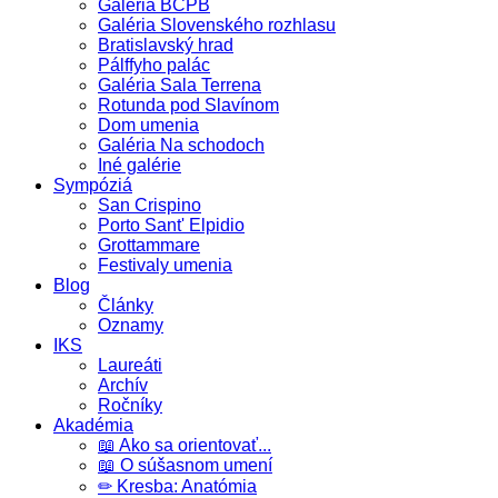
Galéria BCPB
Galéria Slovenského rozhlasu
Bratislavský hrad
Pálffyho palác
Galéria Sala Terrena
Rotunda pod Slavínom
Dom umenia
Galéria Na schodoch
Iné galérie
Sympóziá
San Crispino
Porto Sant' Elpidio
Grottammare
Festivaly umenia
Blog
Články
Oznamy
IKS
Laureáti
Archív
Ročníky
Akadémia
📖 Ako sa orientovať...
📖 O súšasnom umení
✏ Kresba: Anatómia