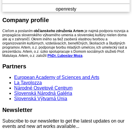
openresty
Company
profile
Cieľom a poslaním
občianskeho združenia Artem
je najmä podpora rozvoja a
propagácia slovenského výtvarného umenia a slovenskej kultúry nielen doma
ale aj v zahraničí. Okrem iného sa tiež zaoberá vlastnou tvorbou a
organizovaním kultúrnych, vzdelávacích, benefičných, školiacich a študijných
programov. Artem, o.z. podporuje tvorbu mladých umelcov, ich umelecký rast a
prezentáciu. Artem, o.z. úzko spolupracuje s Domom sociálnych služieb Prof.
Matulaya. Artem, o.z. založil
PhDr. Ľuboslav Moza
.
Partners
European Academy of Sciences and Arts
La Tavolozza
Národné Osvetové Centrum
Slovenská Národná Galéria
Slovenská Výtvarná Únia
Newsletter
Subscribe to our newsletter to get the latest updates on our
events and new art works available...