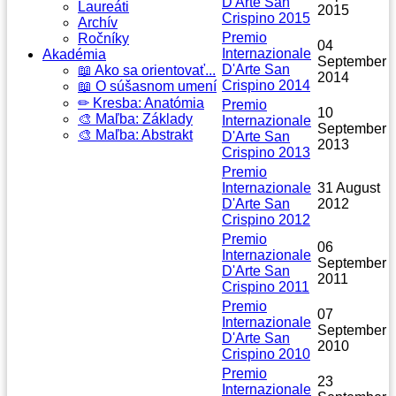
D'Arte San
Laureáti
2015
Crispino 2015
Archív
Premio
Ročníky
04
Internazionale
Akadémia
September
D'Arte San
📖 Ako sa orientovať...
2014
Crispino 2014
📖 O súšasnom umení
✏ Kresba: Anatómia
Premio
10
🎨 Maľba: Základy
Internazionale
September
🎨 Maľba: Abstrakt
D'Arte San
2013
Crispino 2013
Premio
Internazionale
31 August
D'Arte San
2012
Crispino 2012
Premio
06
Internazionale
September
D'Arte San
2011
Crispino 2011
Premio
07
Internazionale
September
D'Arte San
2010
Crispino 2010
Premio
23
Internazionale