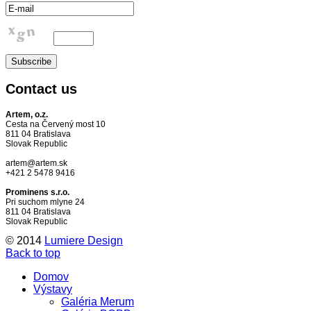
Contact
us
Artem, o.z.
Cesta na Červený most 10
811 04 Bratislava
Slovak Republic
artem@artem.sk
+421 2 5478 9416
Prominens s.r.o.
Pri suchom mlyne 24
811 04 Bratislava
Slovak Republic
© 2014
Lumiere Design
Back to top
Domov
Výstavy
Galéria Merum