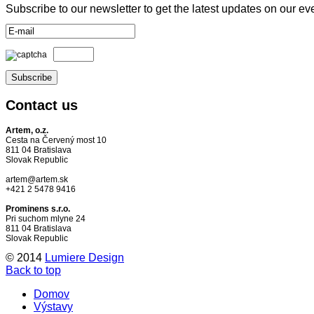
Subscribe to our newsletter to get the latest updates on our ev
Contact
us
Artem, o.z.
Cesta na Červený most 10
811 04 Bratislava
Slovak Republic
artem@artem.sk
+421 2 5478 9416
Prominens s.r.o.
Pri suchom mlyne 24
811 04 Bratislava
Slovak Republic
© 2014
Lumiere Design
Back to top
Domov
Výstavy