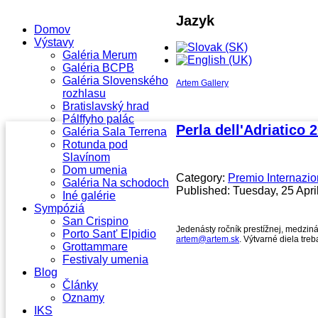
Jazyk
Domov
Výstavy
Galéria Merum
Galéria BCPB
Galéria Slovenského
Artem Gallery
rozhlasu
Bratislavský hrad
Pálffyho palác
Perla dell'Adriatico 
Galéria Sala Terrena
Rotunda pod
Slavínom
Dom umenia
Category:
Premio Internazio
Galéria Na schodoch
Published: Tuesday, 25 Apri
Iné galérie
Sympóziá
San Crispino
Jedenásty ročník prestížnej, medzin
Porto Sant' Elpidio
artem@artem.sk
. Výtvarné diela tr
Grottammare
Festivaly umenia
Blog
Články
Oznamy
IKS