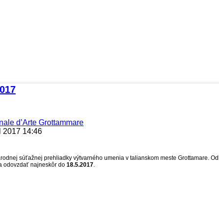
2017
nale d’Arte Grottammare
l 2017 14:46
árodnej súťažnej prehliadky výtvarného umenia v talianskom meste Grottamare. Od
eba odovzdať najneskôr do
18.5.2017
.