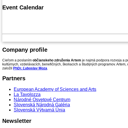
Event
Calendar
Company
profile
Cieľom a poslaním
občianskeho združenia Artem
je najmä podpora rozvoja a pr
kultúrnych, vzdelávacích, benefičných, školiacich a študijných programov. Artem,
založil
PhDr. Ľuboslav Moza
.
Partners
European Academy of Sciences and Arts
La Tavolozza
Národné Osvetové Centrum
Slovenská Národná Galéria
Slovenská Výtvarná Únia
Newsletter