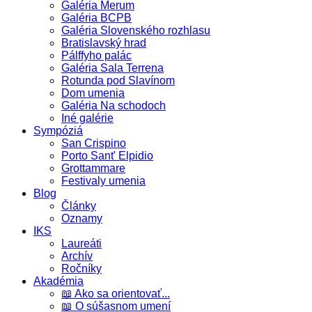
Galéria Merum
Galéria BCPB
Galéria Slovenského rozhlasu
Bratislavský hrad
Pálffyho palác
Galéria Sala Terrena
Rotunda pod Slavínom
Dom umenia
Galéria Na schodoch
Iné galérie
Sympóziá
San Crispino
Porto Sant' Elpidio
Grottammare
Festivaly umenia
Blog
Články
Oznamy
IKS
Laureáti
Archív
Ročníky
Akadémia
📖 Ako sa orientovať...
📖 O súšasnom umení