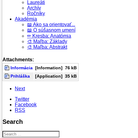
Laureáti
Archív
Ročníky
Akadémia
📖 Ako sa orientovať...
📖 O súšasnom umení
✏ Kresba: Anatómia
🎨 Maľba: Základy
🎨 Maľba: Abstrakt
Attachments:
Informácia
[Information]
76 kB
Prihláška
[Application]
35 kB
Next
Twitter
Facebook
RSS
Search