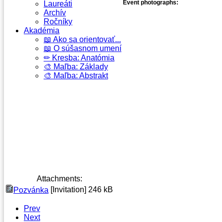
Event photographs:
Laureáti
Archív
Ročníky
Akadémia
📖 Ako sa orientovať...
📖 O súšasnom umení
✏ Kresba: Anatómia
🎨 Maľba: Základy
🎨 Maľba: Abstrakt
Attachments:
[Invitation]
246 kB
Pozvánka
Prev
Next