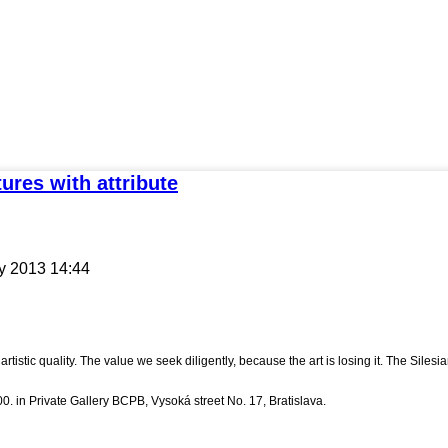
tures with attribute
y 2013 14:44
rtistic quality. The value we seek diligently, because the art is losing it. The Silesi
. in Private Gallery BCPB, Vysoká street No. 17, Bratislava.