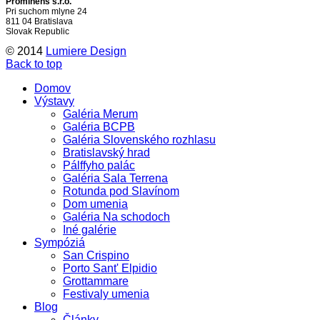
Prominens s.r.o.
Pri suchom mlyne 24
811 04 Bratislava
Slovak Republic
© 2014
Lumiere Design
Back to top
Domov
Výstavy
Galéria Merum
Galéria BCPB
Galéria Slovenského rozhlasu
Bratislavský hrad
Pálffyho palác
Galéria Sala Terrena
Rotunda pod Slavínom
Dom umenia
Galéria Na schodoch
Iné galérie
Sympóziá
San Crispino
Porto Sant' Elpidio
Grottammare
Festivaly umenia
Blog
Články