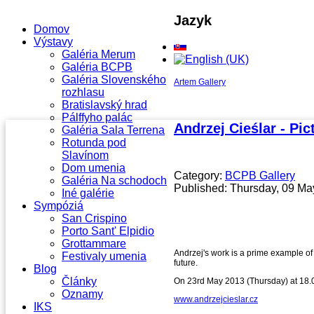
Jazyk
Domov
Výstavy
Galéria Merum
Galéria BCPB
Galéria Slovenského
Artem Gallery
rozhlasu
Bratislavský hrad
Pálffyho palác
Andrzej Cieślar - Pic
Galéria Sala Terrena
Rotunda pod
Slavínom
Dom umenia
Category:
BCPB Gallery
Galéria Na schodoch
Published: Thursday, 09 Ma
Iné galérie
Sympóziá
San Crispino
Porto Sant' Elpidio
Grottammare
Andrzej's work is a prime example of a
Festivaly umenia
future.
Blog
Články
On 23rd May 2013 (Thursday) at 18.00
Oznamy
www.andrzejcieslar.cz
IKS