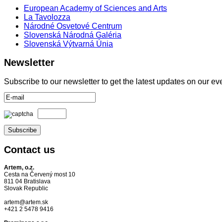
European Academy of Sciences and Arts
La Tavolozza
Národné Osvetové Centrum
Slovenská Národná Galéria
Slovenská Výtvarná Únia
Newsletter
Subscribe to our newsletter to get the latest updates on our ev
Contact
us
Artem, o.z.
Cesta na Červený most 10
811 04 Bratislava
Slovak Republic
artem@artem.sk
+421 2 5478 9416