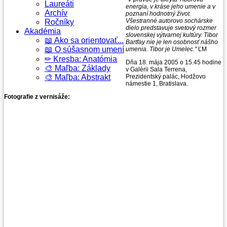
Laureáti
energia, v kráse jeho umenie a v
Archív
poznaní hodnotný život.
Všestranné autorovo sochárske
Ročníky
dielo predstavuje svetový rozmer
Akadémia
slovenskej výtvarnej kultúry. Tibor
📖 Ako sa orientovať...
Bartfay nie je len osobnosť nášho
📖 O súšasnom umení
umenia. Tibor je Umelec."
ĽM
✏ Kresba: Anatómia
Dňa 18. mája 2005 o 15.45 hodine
🎨 Maľba: Základy
v Galérii Sala Terrena,
🎨 Maľba: Abstrakt
Prezidentský palác, Hodžovo
námestie 1, Bratislava.
Fotografie z vernisáže: