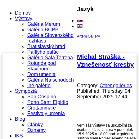
Jazyk
Domov
Výstavy
Galéria Merum
Galéria BCPB
Galéria Slovenského
Artem Gallery
rozhlasu
Bratislavský hrad
Pálffyho palác
Michal Straška -
Galéria Sala Terrena
Rotunda pod
Vznešenosť kresby
Slavínom
Dom umenia
Galéria Na schodoch
Iné galérie
Category:
Other galleries
Sympóziá
Published: Thursday, 04
San Crispino
September 2025 17:44
Porto Sant' Elpidio
Grottammare
Festivaly umenia
Blog
Články
Vernisáž výstavy sa uskutoční za
Oznamy
osobnej účasti autora v pondelok
15.9.2025
o 18:00 hod. v galérii v
IKS
Justiho sieni Primaciálneho paláca