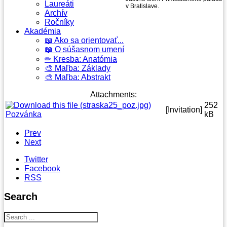
Laureáti
v Bratislave.
Archív
Ročníky
Akadémia
📖 Ako sa orientovať...
📖 O súšasnom umení
✏ Kresba: Anatómia
🎨 Maľba: Základy
🎨 Maľba: Abstrakt
Attachments:
252
[Invitation]
Pozvánka
kB
Prev
Next
Twitter
Facebook
RSS
Search